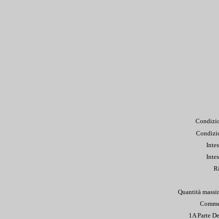
Condizio
Condizi
Inte
Inte
R
Quantità massi
Commen
1A Parte D